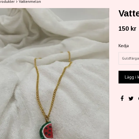
rodukter
Vattenmelon
Vatt
150 kr
Kedja
Guldfärg