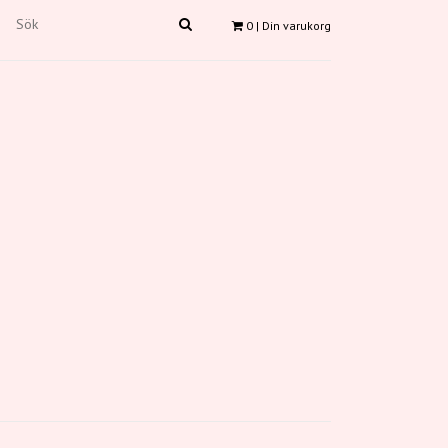
0
| Din varukorg