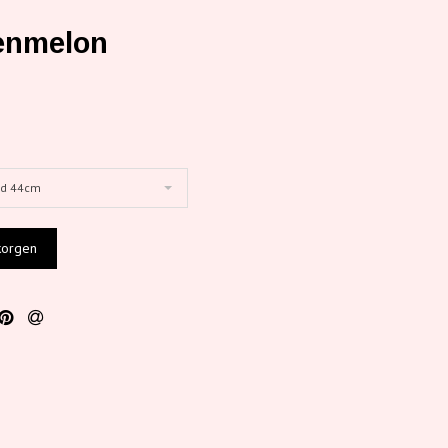
enmelon
ad 44cm